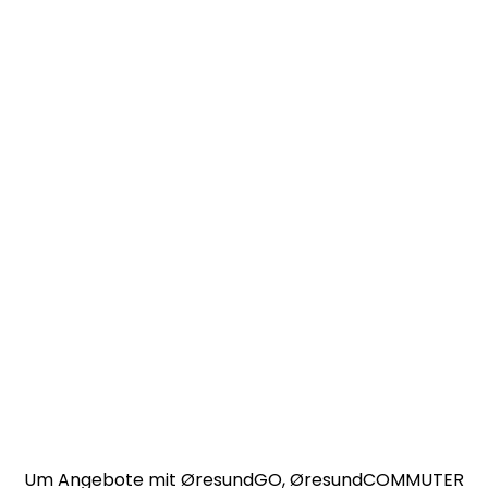
Tipps & Rabatte
Um Angebote mit ØresundGO, ØresundCOMMUTER