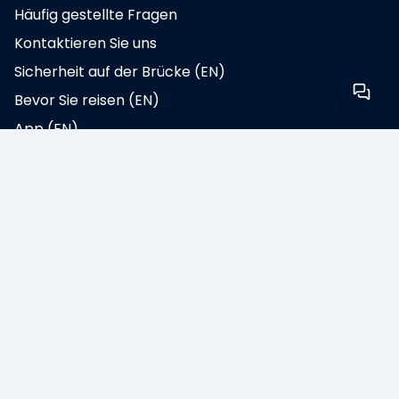
Häufig gestellte Fragen
Kontaktieren Sie uns
Sicherheit auf der Brücke (EN)
Bevor Sie reisen (EN)
App (EN)
Widerrufsrecht
Über die Öresundbrücke
Über uns
Allgemeine Geschäftsbedingungen
Presse und Neuigkeiten (EN)
Datenschutzrichtlinie (EN)
Cookie-Richtlinie (EN)