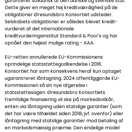
garanteret solidarisk af den danske og svenske stat.
Dette giver en meget høj kreditværdighed på de
obligationer Øresundsbro Konsortiet udsteder.
Selskabets obligationer er således blevet kredit-
vurderet af det internationale
kreditvurderingsinstitut Standard & Poor's og har
opnået den højest mulige rating - AAA.
EU-retten annullerede EU-Kommissionens
oprindelige statsstøttegodkendelse i 2018.
Konsortiet har som konsekvens heraf kun optaget
ugarantreret låntagning. 2024 offentliggjorde EU-
Kommissionen så sin nye afgørelse i
statsstøttesagen. Øresundsbro Konsortiets
fremtidige finansiering vil ske på markedsvilkår,
enten via låntagning uden statslige garantier (som
det har være tilfældet siden 2018, jvf. ovenfor) eller
låntagning med statslige garantier mod betaling af
en markedsmæssig præmie. Den endelige model