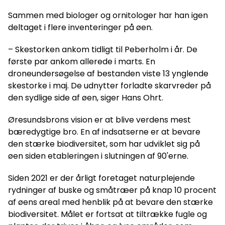
Sammen med biologer og ornitologer har han igen
deltaget i flere inventeringer på øen.
– Skestorken ankom tidligt til Peberholm i år. De
første par ankom allerede i marts. En
droneundersøgelse af bestanden viste 13 ynglende
skestorke i maj. De udnytter forladte skarvreder på
den sydlige side af øen, siger Hans Ohrt.
Øresundsbrons vision er at blive verdens mest
bæredygtige bro. En af indsatserne er at bevare
den stærke biodiversitet, som har udviklet sig på
øen siden etableringen i slutningen af 90'erne.
Siden 2021 er der årligt foretaget naturplejende
rydninger af buske og småtræer på knap 10 procent
af øens areal med henblik på at bevare den stærke
biodiversitet. Målet er fortsat at tiltrække fugle og