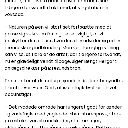
planter, der trives i åbne og lyse områder, som
tidligere forsvandt i takt med, at vegetationen
voksede.
– Naturen på øen vil stort set fortsætte med at
passe sig selv som før, og det er vigtigt, at vi
beskytter den og ser, hvordan den udvikler sig uden
menneskelig indblanding. Men ved forsigtig rydning
kan vi se, at flere af de arter, der tidligere forsvandt,
nu er glædeligt vendt tilbage, siger Bengt Hergart,
anlægsdirektør på Øresundsbron.
Tre år efter at de naturplejende indsatser begyndte,
fremhæver Hans Ohrt, at især fuglelivet er blevet
begunstiget.
– Det ryddede område har fungeret godt for ænder
og vadefugle med ynglende viber, storespove, store
præstekraver, strandskader, stormmåger,
sildemåger, hættemåger og sølvmåger. Dette viser,