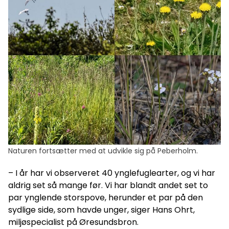
Naturen fortsætter med at udvikle sig på Peberholm.
– I år har vi observeret 40 ynglefuglearter, og vi har
aldrig set så mange før. Vi har blandt andet set to
par ynglende storspove, herunder et par på den
sydlige side, som havde unger, siger Hans Ohrt,
miljøspecialist på Øresundsbron.